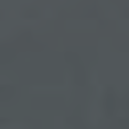
werden können, in dem das Cookie gespeichert
wurde. Dies ermöglicht es den besuchten
Internetseiten und Servern, den individuellen
Browser der betroffenen Person von anderen
Internetbrowsern, die andere Cookies enthalten,
zu unterscheiden. Ein bestimmter Internetbrowser
kann über die eindeutige Cookie-ID wiedererkannt
und identifiziert werden.
Durch den Einsatz von Cookies kann den Nutzern
dieser Internetseite nutzerfreundlichere Services
bereitstellen, die ohne die Cookie-Setzung nicht
möglich wären.
Mittels eines Cookies können die Informationen
und Angebote auf unserer Internetseite im Sinne
des Benutzers optimiert werden. Cookies
ermöglichen uns, wie bereits erwähnt, die
Benutzer unserer Internetseite wiederzuerkennen.
Zweck dieser Wiedererkennung ist es, den
Nutzern die Verwendung unserer Internetseite zu
erleichtern. Der Benutzer einer Internetseite, die