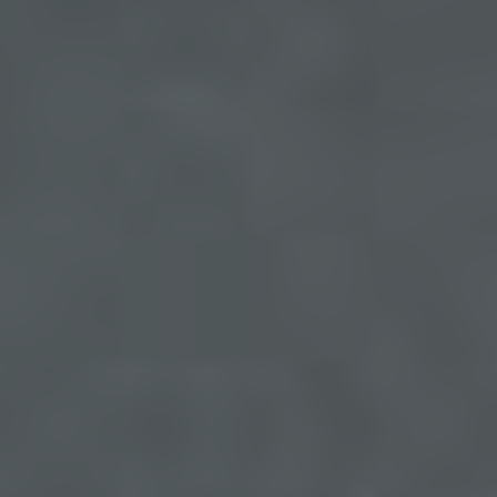
unsere informationstechnologischen Systeme
dienen.
Bei der Nutzung dieser allgemeinen Daten und
Informationen ziehen wird keine Rückschlüsse auf
die betroffene Person. Diese Informationen werden
vielmehr benötigt, um (1) die Inhalte unserer
Internetseite korrekt auszuliefern, (2) die Inhalte
unserer Internetseite sowie die Werbung für diese
zu optimieren, (3) die dauerhafte
Funktionsfähigkeit unserer
informationstechnologischen Systeme und der
Technik unserer Internetseite zu gewährleisten
sowie (4) um Strafverfolgungsbehörden im Falle
eines Cyberangriffes die zur Strafverfolgung
notwendigen Informationen bereitzustellen. Diese
anonym erhobenen Daten und Informationen
werden durch uns daher einerseits statistisch und
ferner mit dem Ziel ausgewertet, den Datenschutz
und die Datensicherheit in unserem Unternehmen
zu erhöhen, um letztlich ein optimales
Schutzniveau für die von uns verarbeiteten
personenbezogenen Daten sicherzustellen. Die