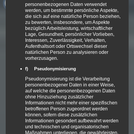
personenbezogenen Daten verwendet
Rammschutz, Solarparks &
werden, um bestimmte persönliche Aspekte,
die sich auf eine natürliche Person beziehen,
Terrorabwehr
zu bewerten, insbesondere, um Aspekte
bezüglich Arbeitsleistung, wirtschaftlicher
Lage, Gesundheit, persönlicher Vorlieben,
Interessen, Zuverlässigkeit, Verhalten,
LEISTUNGEN
Aufenthaltsort oder Ortswechsel dieser
natürlichen Person zu analysieren oder
vorherzusagen.
ANFRAGE SCHICKEN
f) Pseudonymisierung
Pseudonymisierung ist die Verarbeitung
personenbezogener Daten in einer Weise,
auf welche die personenbezogenen Daten
ohne Hinzuziehung zusätzlicher
Informationen nicht mehr einer spezifischen
betroffenen Person zugeordnet werden
können, sofern diese zusätzlichen
Informationen gesondert aufbewahrt werden
und technischen und organisatorischen
Maßnahmen unterliegen, die gewährleisten,