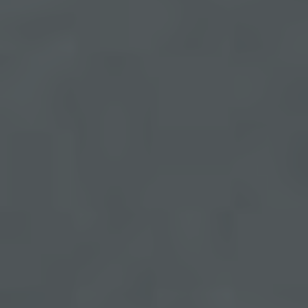
Cookies verwendet, muss beispielsweise nicht bei
jedem Besuch der Internetseite erneut seine
Zugangsdaten eingeben, weil dies von der
Internetseite und dem auf dem Computersystem
des Benutzers abgelegten Cookie übernommen
wird. Ein weiteres Beispiel ist das Cookie eines
Warenkorbes im Online-Shop. Der Online-Shop
merkt sich die Artikel, die ein Kunde in den
virtuellen Warenkorb gelegt hat, über ein Cookie.
Die betroffene Person kann die Setzung von
Cookies durch unsere Internetseite jederzeit
mittels einer entsprechenden Einstellung des
genutzten Internetbrowsers verhindern und damit
der Setzung von Cookies dauerhaft
widersprechen. Ferner können bereits gesetzte
Cookies jederzeit über einen Internetbrowser oder
andere Softwareprogramme gelöscht werden. Dies
ist in allen gängigen Internetbrowsern möglich.
Deaktiviert die betroffene Person die Setzung von
Cookies in dem genutzten Internetbrowser, sind
unter Umständen nicht alle Funktionen unserer
Internetseite vollumfänglich nutzbar.