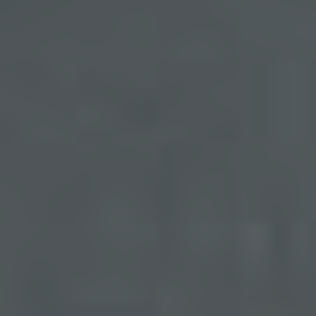
Erfassung von allgemeinen Daten und
Informationen
Die Internetseite erfasst mit jedem Aufruf der
Internetseite durch eine betroffene Person oder ein
automatisiertes System eine Reihe von
allgemeinen Daten und Informationen. Diese
allgemeinen Daten und Informationen werden in
den Logfiles des Servers gespeichert. Erfasst
werden können die (1) verwendeten Browsertypen
und Versionen, (2) das vom zugreifenden System
verwendete Betriebssystem, (3) die Internetseite,
von welcher ein zugreifendes System auf unsere
Internetseite gelangt (sogenannte Referrer), (4) die
Unterwebseiten, welche über ein zugreifendes
System auf unserer Internetseite angesteuert
werden, (5) das Datum und die Uhrzeit eines
Zugriffs auf die Internetseite, (6) eine Internet-
Protokoll-Adresse (IP-Adresse), (7) der Internet-
Service-Provider des zugreifenden Systems und
(8) sonstige ähnliche Daten und Informationen, die
der Gefahrenabwehr im Falle von Angriffen auf