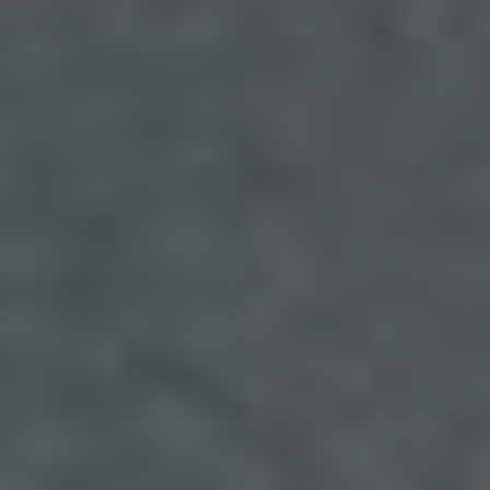
personenbezogenen Daten werden für Zwecke der
Bearbeitung oder der Kontaktaufnahme zur
betroffenen Person gespeichert. Es erfolgt keine
Weitergabe dieser personenbezogenen Daten an
Dritte.
Kommentarfunktion im Blog auf der Internetseite
Wir bieten den Nutzern auf einem Blog, der sich
auf der Internetseite des für die Verarbeitung
Verantwortlichen befindet, die Möglichkeit,
individuelle Kommentare zu einzelnen Blog-
Beiträgen zu hinterlassen. Ein Blog ist ein auf
einer Internetseite geführtes, in der Regel öffentlich
einsehbares Portal, in welchem eine oder mehrere
Personen, die Blogger oder Web-Blogger genannt
werden, Artikel posten oder Gedanken in
sogenannten Blogposts niederschreiben können.
Die Blogposts können in der Regel von Dritten
kommentiert werden.
Hinterlässt eine betroffene Person einen
Kommentar in dem auf dieser Internetseite