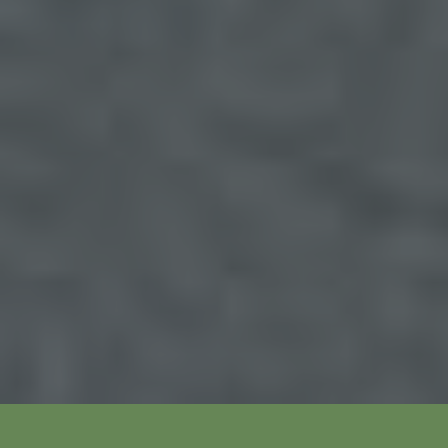
veröffentlichten Blog, werden neben den von der
betroffenen Person hinterlassenen Kommentaren
auch Angaben zum Zeitpunkt der
Kommentareingabe sowie zu dem von der
betroffenen Person gewählten Nutzernamen
(Pseudonym) gespeichert und veröffentlicht.
Ferner wird die vom Internet-Service-Provider
(ISP) der betroffenen Person vergebene IP-
Adresse mitprotokolliert. Diese Speicherung der
IP-Adresse erfolgt aus Sicherheitsgründen und für
den Fall, dass die betroffene Person durch einen
abgegebenen Kommentar die Rechte Dritter
verletzt oder rechtswidrige Inhalte postet. Die
Speicherung dieser personenbezogenen Daten
erfolgt daher im eigenen Interesse des für die
Verarbeitung Verantwortlichen, damit sich dieser
im Falle einer Rechtsverletzung gegebenenfalls
exkulpieren könnte. Es erfolgt keine Weitergabe
dieser erhobenen personenbezogenen Daten an
Dritte, sofern eine solche Weitergabe nicht
gesetzlich vorgeschrieben ist oder der
Rechtsverteidigung des für die Verarbeitung
Verantwortlichen dient.