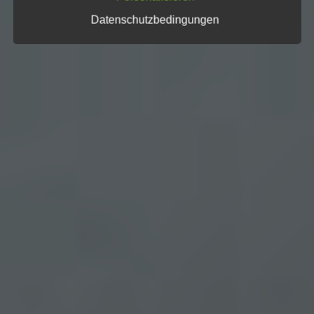
Cookies / SessionStorage / LocalStorage
Datenschutzbedingungen
Die Internetseiten verwenden teilweise so
genannte Cookies, LocalStorage und
SessionStorage. Dies dient dazu, unser Angebot
nutzerfreundlicher, effektiver und sicherer zu
machen. Local Storage und SessionStorage ist
eine Technologie, mit welcher ihr Browser Daten
auf Ihrem Computer oder mobilen Gerät
abspeichert. Cookies sind Textdateien, welche
über einen Internetbrowser auf einem
Computersystem abgelegt und gespeichert
werden. Sie können die Verwendung von Cookies,
LocalStorage und SessionStorage durch
entsprechende Einstellung in Ihrem Browser
verhindern.
Zahlreiche Internetseiten und Server verwenden
Cookies. Viele Cookies enthalten eine sogenannte
Cookie-ID. Eine Cookie-ID ist eine eindeutige
Kennung des Cookies. Sie besteht aus einer
Zeichenfolge, durch welche Internetseiten und
Server dem konkreten Internetbrowser zugeordnet