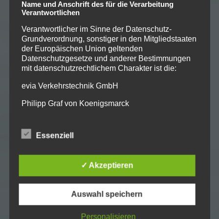
Name und Anschrift des für die Verarbeitung
Verantwortlichen
Verantwortlicher im Sinne der Datenschutz-
Grundverordnung, sonstiger in den Mitgliedstaaten
der Europäischen Union geltenden
Datenschutzgesetze und anderer Bestimmungen
mit datenschutzrechtlichem Charakter ist die:
evia Verkehrstechnik GmbH
Philipp Graf von Koenigsmarck
Georg-Wimmer-Ring 15
Essenziell
85604 Zorneding
Deutschland
✓ Akzeptieren
490810639296600
E-Mail: service@evia-verkehrstechnik.de
Auswahl speichern
DE275313665
Personalisieren