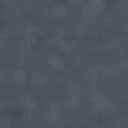
Die Registrierung der betroffenen Person unter
freiwilliger Angabe personenbezogener Daten
dient dem für die Verarbeitung Verantwortlichen
dazu, der betroffenen Person Inhalte oder
Leistungen anzubieten, die aufgrund der Natur der
Sache nur registrierten Benutzern angeboten
werden können. Registrierten Personen steht die
Möglichkeit frei, die bei der Registrierung
angegebenen personenbezogenen Daten
jederzeit abzuändern oder vollständig aus dem
Datenbestand des für die Verarbeitung
Verantwortlichen löschen zu lassen.
Der für die Verarbeitung Verantwortliche erteilt
jeder betroffenen Person jederzeit auf Anfrage
Auskunft darüber, welche personenbezogenen
Daten über die betroffene Person gespeichert sind.
Ferner berichtigt oder löscht der für die
Verarbeitung Verantwortliche personenbezogene
Daten auf Wunsch oder Hinweis der betroffenen
Person, soweit dem keine gesetzlichen
Aufbewahrungspflichten entgegenstehen. Die