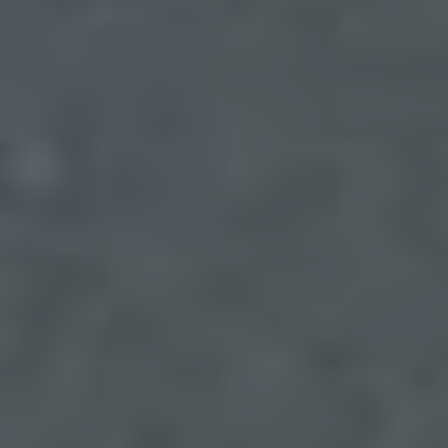
Gesamtheit der Mitarbeiter des für die Verarbeitung
Verantwortlichen stehen der betroffenen Person in
diesem Zusammenhang als Ansprechpartner zur
Verfügung.
Kontaktmöglichkeit über die Internetseite
Die Internetseite enthält aufgrund von gesetzlichen
Vorschriften Angaben, die eine schnelle
elektronische Kontaktaufnahme zu unserem
Unternehmen sowie eine unmittelbare
Kommunikation mit uns ermöglichen, was
ebenfalls eine allgemeine Adresse der
sogenannten elektronischen Post (E-Mail-
Adresse) umfasst. Sofern eine betroffene Person
per E-Mail oder über ein Kontaktformular den
Kontakt mit dem für die Verarbeitung
Verantwortlichen aufnimmt, werden die von der
betroffenen Person übermittelten
personenbezogenen Daten automatisch
gespeichert. Solche auf freiwilliger Basis von einer
betroffenen Person an den für die Verarbeitung
Verantwortlichen übermittelten