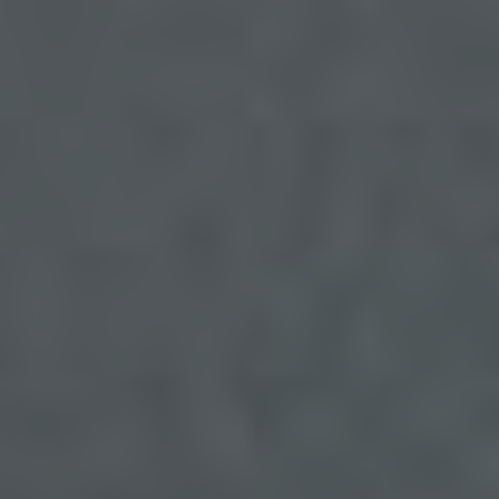
anonymen Daten der Server-Logfiles werden
getrennt von allen durch eine betroffene Person
angegebenen personenbezogenen Daten
gespeichert.
Registrierung auf unserer Internetseite
Die betroffene Person hat die Möglichkeit, sich auf
der Internetseite des für die Verarbeitung
Verantwortlichen unter Angabe von
personenbezogenen Daten zu registrieren.
Welche personenbezogenen Daten dabei an den
für die Verarbeitung Verantwortlichen übermittelt
werden, ergibt sich aus der jeweiligen
Eingabemaske, die für die Registrierung
verwendet wird. Die von der betroffenen Person
eingegebenen personenbezogenen Daten werden
ausschließlich für die interne Verwendung bei dem
für die Verarbeitung Verantwortlichen und für
eigene Zwecke erhoben und gespeichert. Der für
die Verarbeitung Verantwortliche kann die
Weitergabe an einen oder mehrere
Auftragsverarbeiter, beispielsweise einen