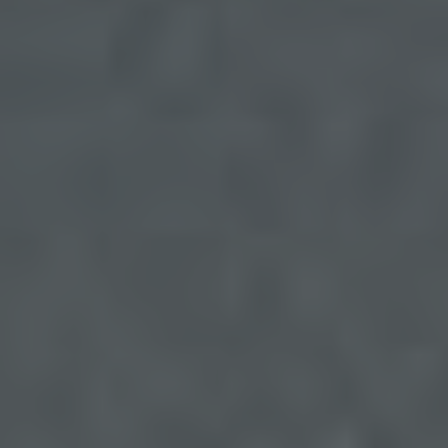
Paketdienstleister, veranlassen, der die
personenbezogenen Daten ebenfalls
ausschließlich für eine interne Verwendung, die
dem für die Verarbeitung Verantwortlichen
zuzurechnen ist, nutzt.
Durch eine Registrierung auf der Internetseite des
für die Verarbeitung Verantwortlichen wird ferner
die vom Internet-Service-Provider (ISP) der
betroffenen Person vergebene IP-Adresse, das
Datum sowie die Uhrzeit der Registrierung
gespeichert. Die Speicherung dieser Daten erfolgt
vor dem Hintergrund, dass nur so der Missbrauch
unserer Dienste verhindert werden kann, und
diese Daten im Bedarfsfall ermöglichen,
begangene Straftaten aufzuklären. Insofern ist die
Speicherung dieser Daten zur Absicherung des für
die Verarbeitung Verantwortlichen erforderlich.
Eine Weitergabe dieser Daten an Dritte erfolgt
grundsätzlich nicht, sofern keine gesetzliche
Pflicht zur Weitergabe besteht oder die Weitergabe
der Strafverfolgung dient.