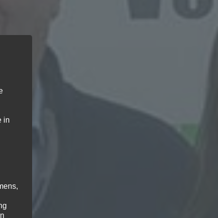
e
 in
mens,
ng
en