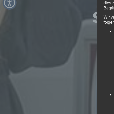
dies 
Begrif
ST
Wir v
folge