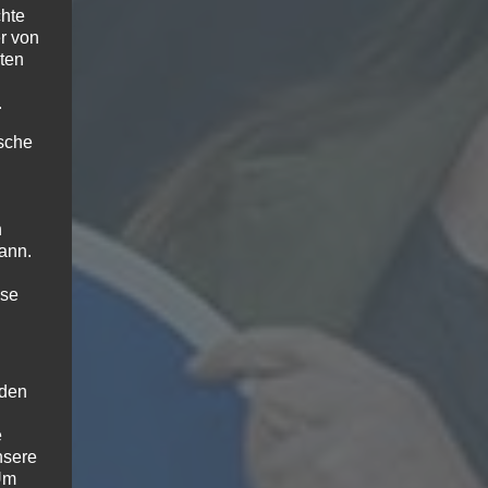
chte
r von
ten
.
ische
n
ann.
ise
 den
e
nsere
 Um