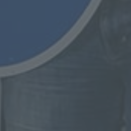
ng,
essen,
ser
aten
e
fern
n und
e
esen
ie
andere
 und
det.