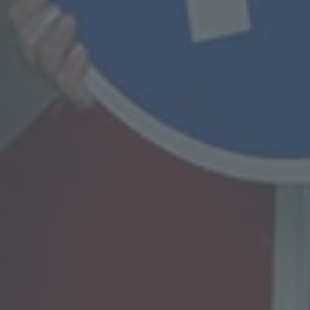
zu bewerten, insbesondere, um Aspekte bezüglich Arbeitsleistu
wirtschaftlicher Lage, Gesundheit, persönlicher Vorlieben, Inter
Zuverlässigkeit, Verhalten, Aufenthaltsort oder Ortswechsel die
natürlichen Person zu analysieren oder vorherzusagen.
f) Pseudonymisierung
Pseudonymisierung ist die Verarbeitung personenbezogener D
in einer Weise, auf welche die personenbezogenen Daten ohn
Hinzuziehung zusätzlicher Informationen nicht mehr einer
spezifischen betroffenen Person zugeordnet werden können, so
diese zusätzlichen Informationen gesondert aufbewahrt werde
technischen und organisatorischen Maßnahmen unterliegen, di
gewährleisten, dass die personenbezogenen Daten nicht einer
identifizierten oder identifizierbaren natürlichen Person zugewi
werden.
g) Verantwortlicher oder für die Verarbeitung Verantwortlicher
Verantwortlicher oder für die Verarbeitung Verantwortlicher ist d
natürliche oder juristische Person, Behörde, Einrichtung oder 
Stelle, die allein oder gemeinsam mit anderen über die Zwecke
Mittel der Verarbeitung von personenbezogenen Daten entschei