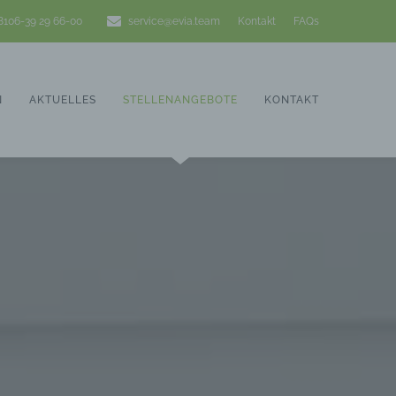
)8106-39 29 66-00
service@evia.team
Kontakt
FAQs
N
AKTUELLES
STELLENANGEBOTE
KONTAKT