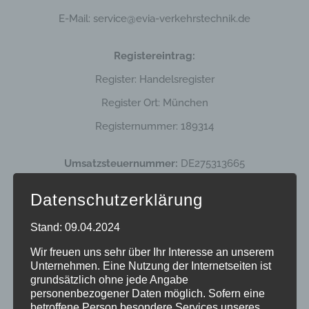
E-Mail: service@evia-verkehrstechnik.de
Registereintrag:
Register: Handelsregister
Register Ort: München
Registernummer: 189314
Umsatzsteuernummer:
DE275313665
Datenschutzerklärung
Haftungsausschluss
Stand: 09.04.2024
Haftung für Links:
Wir freuen uns sehr über Ihr Interesse an unserem
Unser Angebot enthält Links zu externen Webseiten
Unternehmen. Eine Nutzung der Internetseiten ist
grundsätzlich ohne jede Angabe
Dritter, auf deren Inhalte wir keinen Einfluss haben.
personenbezogener Daten möglich. Sofern eine
betroffene Person besondere Services unseres
Deshalb können wir für diese fremden Inhalte auch