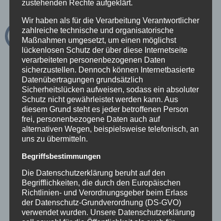
zustehenden Rechte aufgeklärt.
The contents of our pages were created with the
Wir haben als für die Verarbeitung Verantwortlicher
greatest care. However, we cannot assume any liability
zahlreiche technische und organisatorische
for the correctness, completeness and topicality of the
Maßnahmen umgesetzt, um einen möglichst
lückenlosen Schutz der über diese Internetseite
contents. As a service provider, we are responsible for
verarbeiteten personenbezogenen Daten
sicherzustellen. Dennoch können Internetbasierte
our own content on these pages in accordance with § 5
Datenübertragungen grundsätzlich
Sicherheitslücken aufweisen, sodass ein absoluter
DDG and general laws. According to § 5 DDG we are
Schutz nicht gewährleistet werden kann. Aus
not obliged to monitor transmitted or stored information
diesem Grund steht es jeder betroffenen Person
frei, personenbezogene Daten auch auf
from third parties or to investigate circumstances that
alternativen Wegen, beispielsweise telefonisch, an
uns zu übermitteln.
indicate illegal activity. Obligations to remove or block
Begriffsbestimmungen
the use of information according to general laws remain
Die Datenschutzerklärung beruht auf den
unaffected. However, liability in this respect is only
Begrifflichkeiten, die durch den Europäischen
possible from the time of knowledge of a concrete
Richtlinien- und Verordnungsgeber beim Erlass
der Datenschutz-Grundverordnung (DS-GVO)
infringement. If we become aware of any such
verwendet wurden. Unsere Datenschutzerklärung