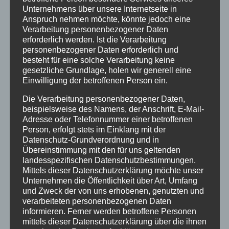
Unternehmens über unsere Internetseite in
keine Gewähr übernehmen. Für die Inhalte der
Anspruch nehmen möchte, könnte jedoch eine
Verarbeitung personenbezogener Daten
verlinkten Seiten ist stets der jeweilige Anbieter oder
erforderlich werden. Ist die Verarbeitung
personenbezogener Daten erforderlich und
Betreiber der Seiten verantwortlich. Die verlinkten
besteht für eine solche Verarbeitung keine
Seiten wurden zum Zeitpunkt der Verlinkung auf
gesetzliche Grundlage, holen wir generell eine
Einwilligung der betroffenen Person ein.
mögliche Rechtsverstöße überprüft. Rechtswidrige
Die Verarbeitung personenbezogener Daten,
Inhalte waren zum Zeitpunkt der Verlinkung nicht
beispielsweise des Namens, der Anschrift, E-Mail-
Adresse oder Telefonnummer einer betroffenen
erkennbar. Eine permanente inhaltliche Kontrolle der
Person, erfolgt stets im Einklang mit der
verlinkten Seiten ist jedoch ohne konkrete
Datenschutz-Grundverordnung und in
Übereinstimmung mit den für uns geltenden
Anhaltspunkte einer Rechtsverletzung nicht zumutbar.
landesspezifischen Datenschutzbestimmungen.
Mittels dieser Datenschutzerklärung möchte unser
Bei Bekanntwerden von Rechtsverletzungen werden
Unternehmen die Öffentlichkeit über Art, Umfang
wir derartige Links umgehend entfernen.
und Zweck der von uns erhobenen, genutzten und
verarbeiteten personenbezogenen Daten
informieren. Ferner werden betroffene Personen
Haftung für Inhalt:
mittels dieser Datenschutzerklärung über die ihnen