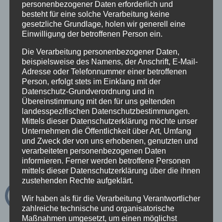
personenbezogener Daten erforderlich und
besteht für eine solche Verarbeitung keine
Anfahrschutz
gesetzliche Grundlage, holen wir generell eine
Juni 20th, 2023
Einwilligung der betroffenen Person ein.
Die Verarbeitung personenbezogener Daten,
beispielsweise des Namens, der Anschrift, E-Mail-
Industriezaun
Adresse oder Telefonnummer einer betroffenen
Juni 20th, 2023
Person, erfolgt stets im Einklang mit der
Datenschutz-Grundverordnung und in
Übereinstimmung mit den für uns geltenden
Photovoltaik
landesspezifischen Datenschutzbestimmungen.
Juni 20th, 2023
Mittels dieser Datenschutzerklärung möchte unser
Unternehmen die Öffentlichkeit über Art, Umfang
und Zweck der von uns erhobenen, genutzten und
verarbeiteten personenbezogenen Daten
informieren. Ferner werden betroffene Personen
mittels dieser Datenschutzerklärung über die ihnen
Kategorien
zustehenden Rechte aufgeklärt.
Wir haben als für die Verarbeitung Verantwortlicher
Aktuelles
zahlreiche technische und organisatorische
Maßnahmen umgesetzt, um einen möglichst