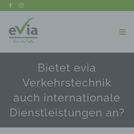
Togg
Navi
Unternehmen
Bietet evia
Leistungen
Verkehrstechnik
Referenzen
auch internationale
Aktuelles
Dienstleistungen an?
Stellenangebote