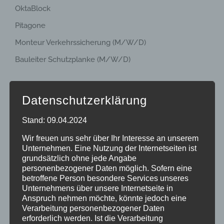
OktaBlock
Pitagone
Monteur Verkehrssicherung (M/W/D)
Bauleiter Schutzplanke (M/W/D)
Recent Comments
Datenschutzerklärung
Stand: 09.04.2024
Es sind keine Kommentare vorhanden.
Wir freuen uns sehr über Ihr Interesse an unserem
Unternehmen. Eine Nutzung der Internetseiten ist
grundsätzlich ohne jede Angabe
Suche
personenbezogener Daten möglich. Sofern eine
nach:
betroffene Person besondere Services unseres
Unternehmens über unsere Internetseite in
Anspruch nehmen möchte, könnte jedoch eine
Verarbeitung personenbezogener Daten
Beliebt
Kürzlich
erforderlich werden. Ist die Verarbeitung