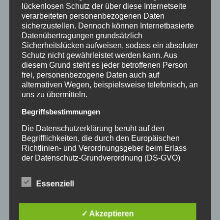
lückenlosen Schutz der über diese Internetseite
Stellenangebote
verarbeiteten personenbezogenen Daten
sicherzustellen. Dennoch können Internetbasierte
Datenübertragungen grundsätzlich
Sicherheitslücken aufweisen, sodass ein absoluter
Schutz nicht gewährleistet werden kann. Aus
Neueste Beiträge
diesem Grund steht es jeder betroffenen Person
frei, personenbezogene Daten auch auf
alternativen Wegen, beispielsweise telefonisch, an
Fahrzeugsperren
uns zu übermitteln.
Begriffsbestimmungen
OktaBlock
Die Datenschutzerklärung beruht auf den
Begrifflichkeiten, die durch den Europäischen
Pitagone
Richtlinien- und Verordnungsgeber beim Erlass
der Datenschutz-Grundverordnung (DS-GVO)
verwendet wurden. Unsere Datenschutzerklärung
Monteur Verkehrssicherung (M/W/D)
soll sowohl für die Öffentlichkeit als auch für
Essenziell
unsere Kunden und Geschäftspartner einfach
lesbar und verständlich sein. Um dies zu
Bauleiter Schutzplanke (M/W/D)
gewährleisten, möchten wir vorab die verwendeten
✓ Akzeptieren
Begrifflichkeiten erläutern.