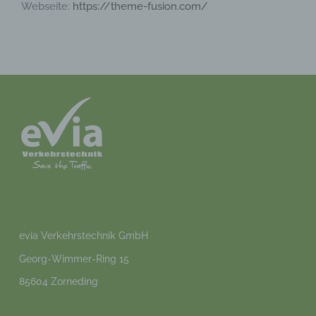
b) betroffene Person
Webseite:
https://theme-fusion.com/
Betroffene Person ist jede identifizierte oder
identifizierbare natürliche Person, deren
personenbezogene Daten von dem für die
Verarbeitung Verantwortlichen verarbeitet
werden.
c) Verarbeitung
Verarbeitung ist jeder mit oder ohne Hilfe
automatisierter Verfahren ausgeführte
Vorgang oder jede solche Vorgangsreihe im
Zusammenhang mit personenbezogenen
Daten wie das Erheben, das Erfassen, die
Organisation, das Ordnen, die Speicherung,
die Anpassung oder Veränderung, das
Auslesen, das Abfragen, die Verwendung,
evia Verkehrstechnik GmbH
die Offenlegung durch Übermittlung,
Georg-Wimmer-Ring 15
Verbreitung oder eine andere Form der
Bereitstellung, den Abgleich oder die
85604 Zorneding
Verknüpfung, die Einschränkung, das
Löschen oder die Vernichtung.